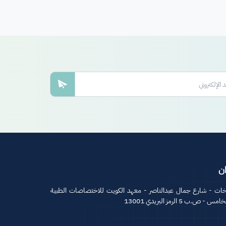
ان
خات - شارع جمال عبدالناصر - معهد الكويت للاختصاصات الطبية
 - ص.ب 5 الرمز البريدي 13001