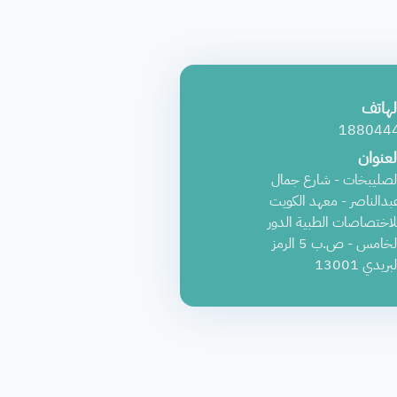
لهاتف
188044
لعنوان
لصليبخات - شارع جمال
بدالناصر - معهد الكويت
لاختصاصات الطبية الدور
الخامس - ص.ب 5 الرمز
بريدي 13001