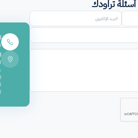
أسئلة تراودك
ا
4
ا
ا
ع
ل
ال